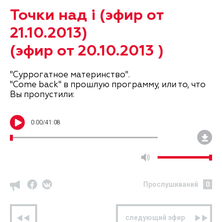
Точки над i (эфир от
21.10.2013)
(эфир от 20.10.2013 )
"Суррогатное материнство".
"Come back" в прошлую программу, или то, что
Вы пропустили:
0
:
00
/
41:08
Прослушиваний
0
предыдущий эфир
следующий эфир