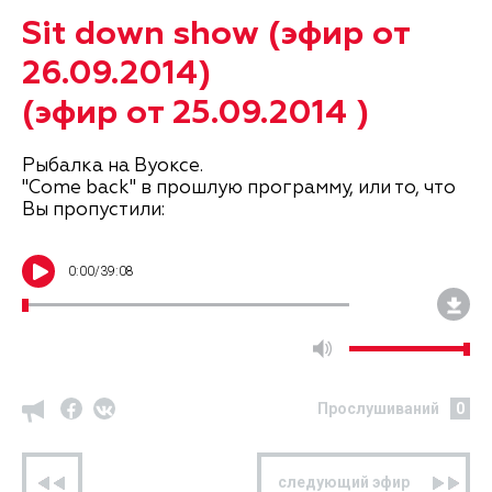
Sit down show (эфир от
26.09.2014)
(эфир от 25.09.2014 )
Рыбалка на Вуоксе.
"Come back" в прошлую программу, или то, что
Вы пропустили:
0
:
00
/
39:08
Прослушиваний
0
предыдущий эфир
следующий эфир