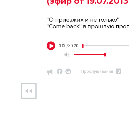
(эфир от 19.07.2013
"О приезжих и не только"
"Come back" в прошлую прог
0
:
00
/
30:20
Прослушиваний
0
предыдущий эфир